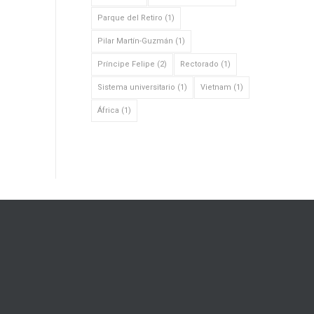
Parque del Retiro
(1)
Pilar Martín-Guzmán
(1)
Príncipe Felipe
(2)
Rectorado
(1)
Sistema universitario
(1)
Vietnam
(1)
África
(1)