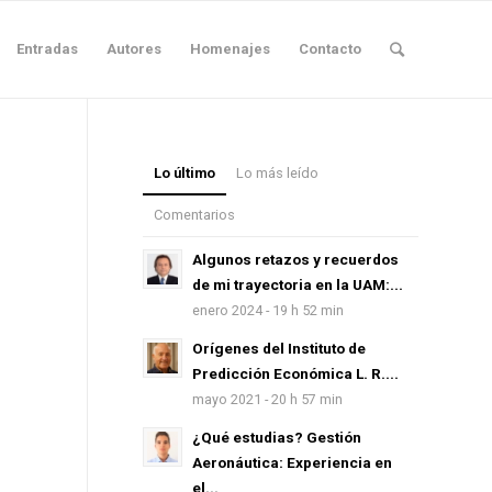
Entradas
Autores
Homenajes
Contacto
Lo último
Lo más leído
Comentarios
Algunos retazos y recuerdos
de mi trayectoria en la UAM:...
enero 2024 - 19 h 52 min
Orígenes del Instituto de
Predicción Económica L. R....
mayo 2021 - 20 h 57 min
¿Qué estudias? Gestión
Aeronáutica: Experiencia en
el...