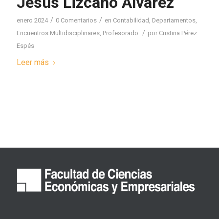
Jesús Lizcano Álvarez
/
/
enero 2024
0 Comentarios
en
Contabilidad
,
Departamentos
,
/
Encuentros Multidisciplinares
,
Profesorado
por
Cristina Pérez
Espés
Leer más