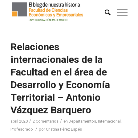
Relaciones
internacionales de la
Facultad en el área de
Desarrollo y Economía
Territorial – Antonio
Vázquez Barquero
/
/
abril 2020
2 Comentarios
en
Departamentos
,
Internacional
,
/
Profesorado
por
Cristina Pérez Espés