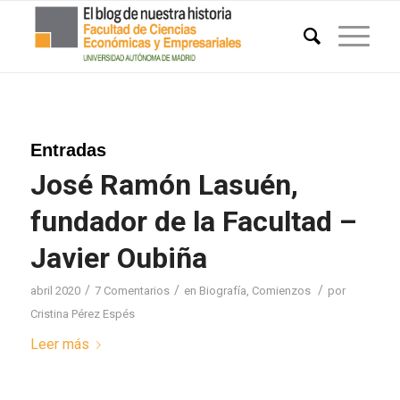
Entradas
José Ramón Lasuén,
fundador de la Facultad –
Javier Oubiña
/
/
/
abril 2020
7 Comentarios
en
Biografía
,
Comienzos
por
Cristina Pérez Espés
Leer más