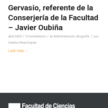
Gervasio, referente de la
Conserjería de la Facultad
– Javier Oubiña
/
/
/
abril 2020
0 Comentarios
en
Administración
,
Biografía
por
Cristina Pérez Espés
Leer más