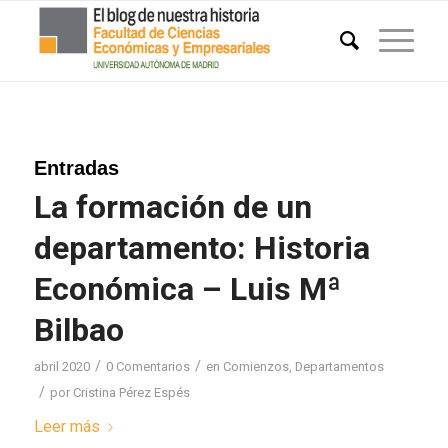
Entradas
La formación de un
departamento: Historia
Económica – Luis Mª
Bilbao
/
/
abril 2020
0 Comentarios
en
Comienzos
,
Departamentos
/
por
Cristina Pérez Espés
Leer más