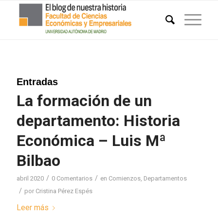
Entradas
La formación de un
departamento: Historia
Económica – Luis Mª
Bilbao
/
/
abril 2020
0 Comentarios
en
Comienzos
,
Departamentos
/
por
Cristina Pérez Espés
Leer más